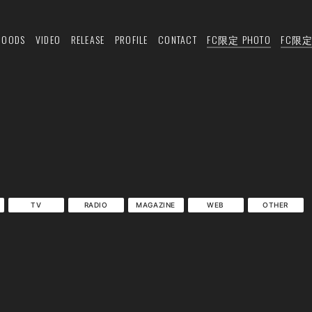
GOODS
VIDEO
RELEASE
PROFILE
CONTACT
FC限定 PHOTO
FC限定 
TV
RADIO
MAGAZINE
WEB
OTHER