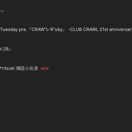
t.』
uesday pre.『CRAW“L-R”uby』 -CLUB CRAWL 21st anniversar
ol.28』
ritsuki 弾語り出演