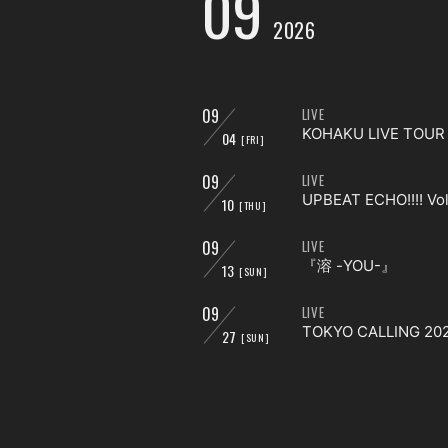
09
2026
09
LIVE
KOHAKU LIVE 
04
[FRI]
09
LIVE
UPBEAT ECHO!!!! Vol
10
[THU]
09
LIVE
『溶 -YOU-』
13
[SUN]
09
LIVE
TOKYO CALLING 20
27
[SUN]