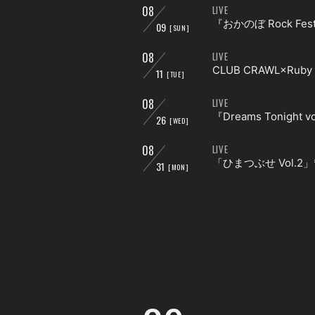
08
LIVE
『おかのぼ Rock Fes
09
[SUN]
08
LIVE
CLUB CRAWL×Ruby T
11
[TUE]
08
LIVE
『Dreams Tonight v
26
[WED]
08
LIVE
「ひまつぶせ Vol.2」*
31
[MON]