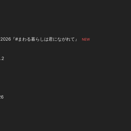
TOUR 2026『#まわる暮らしは君にながれて』
.2
26