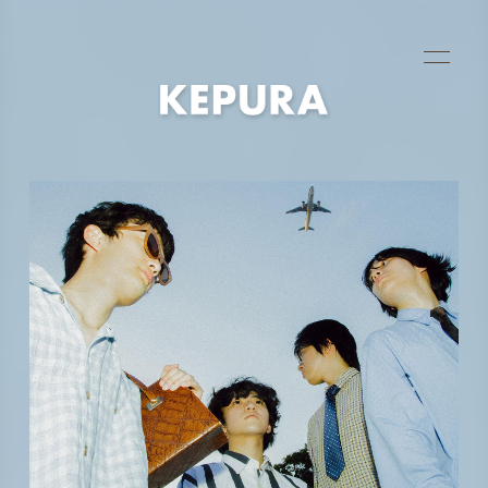
HOME
NEWS
SCHEDULE
GOODS
VIDEO
RELEASE
PROFILE
CONTACT
FC限定 PHOTO
FC限定 MOVIE
FC限定 RADIO
FC限定ブログ
FC限定 Q&A