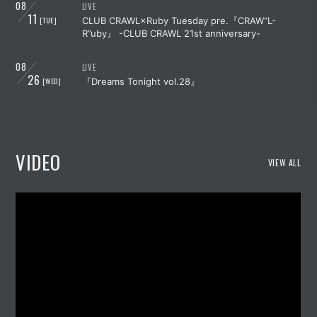
08
LIVE
11
[TUE]
CLUB CRAWL×Ruby Tuesday pre.『CRAW“L-
R”uby』 -CLUB CRAWL 21st anniversary-
08
LIVE
26
[WED]
『Dreams Tonight vol.28』
VIDEO
VIEW ALL