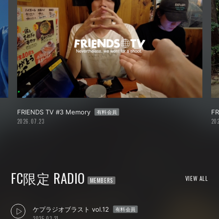
FRIENDS TV #2 世界一似合ってる
F
有料会員
2026.07.01
20
FC限定 RADIO
VIEW ALL
ケプラジオブラスト vol.12
有料会員
2025.03.21