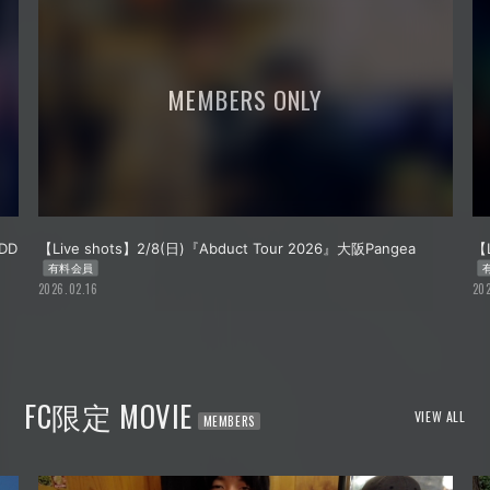
【Live shots】2/7(土)『Abduct Tour 2026』名古屋Heartland
【L
有料会員
2026.02.16
20
FC限定 MOVIE
VIEW ALL