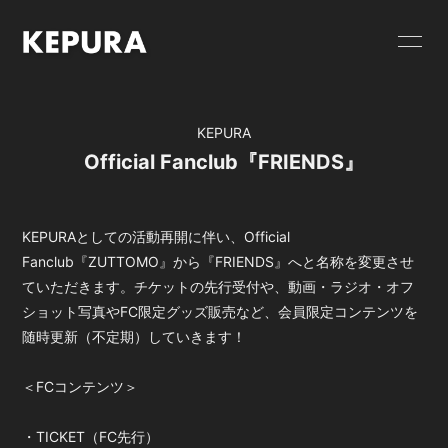
HOME
NEWS
KEPURA
SCHEDULE
GOODS
Official Fanclub『FRIENDS』
VIDEO
RELEASE
PROFILE
CONTACT
KEPURAとしての活動再開に伴い、Official
Fanclub『ZUTTOMO』から『FRIENDS』へと名称を変更させ
FC限定 PHOTO
FC限定 MOVIE
ていただきます。チケットの先行受付や、動画・ラジオ・オフ
ショット写真やFC限定グッズ販売など、会員限定コンテンツを
FC限定 RADIO
FC限定ブログ
随時更新（不定期）していきます！
FC限定 Q&A
＜FCコンテンツ＞
・TICKET（FC先行）