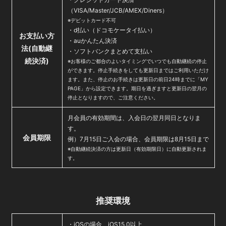
（VISA/Master/JCB/AMEX/Diners）
※デビットカード不可
・d払い（ドコモケータイ払い）
お支払い方
・auかんたん決済
法
(自動継
・ソフトバンクまとめて支払い
続決済)
※お客様のご都合のよいタイミングでいつでも自動継続の停止
ができます。停止手続きをしても更新日まではご利用いただけ
ます。また、停止のお手続きは更新日の前日24時までに「MY
PAGE」から設定できます。期日を過ぎますと更新日の翌月の
停止となりますので、ご注意ください。
月会員の有効期間は、入会日の翌月同日となりま
す。
会員期限
例）7月15日ご入会の場合、会員期限は8月15日まで
※自動継続決済の方は更新日（有効期限日）に自動更新されま
す。
推奨環境
・iOSの場合、iOS15.0以上