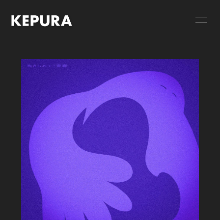
HOME
NEWS
SCHEDULE
GOODS
VIDEO
RELEASE
PROFILE
CONTACT
FC限定 PHOTO
FC限定 MOVIE
FC限定 RADIO
FC限定ブログ
FC限定 Q&A