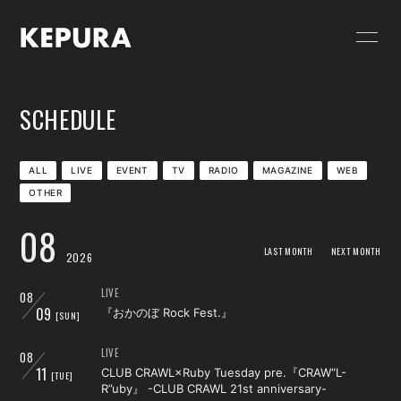
HOME
NEWS
SCHEDULE
SCHEDULE
GOODS
VIDEO
RELEASE
ALL
LIVE
EVENT
TV
RADIO
MAGAZINE
WEB
OTHER
PROFILE
CONTACT
08
FC限定 PHOTO
FC限定 MOVIE
LAST MONTH
NEXT MONTH
2026
FC限定 RADIO
FC限定ブログ
LIVE
08
09
『おかのぼ Rock Fest.』
[SUN]
FC限定 Q&A
LIVE
08
11
CLUB CRAWL×Ruby Tuesday pre.『CRAW“L-
[TUE]
R”uby』 -CLUB CRAWL 21st anniversary-