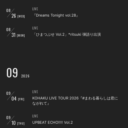
LIVE
08
26
『Dreams Tonight vol.28』
[WED]
会員登録
ログイン
LIVE
08
31
「ひまつぶせ Vol.2」*ritsuki 弾語り出演
[MON]
09
2026
LIVE
09
04
KOHAKU LIVE TOUR 2026『#まわる暮らしは君に
[FRI]
ながれて』
LIVE
09
10
UPBEAT ECHO!!!! Vol.2
[THU]