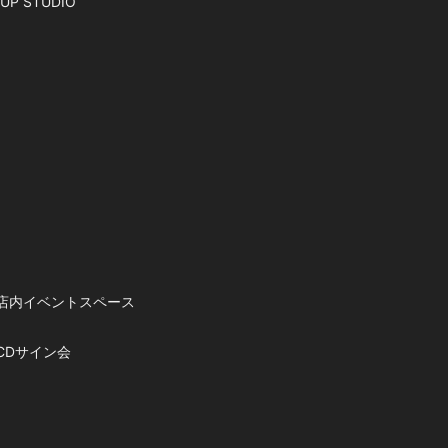
P STUDIO
店内イベントスペース
CDサイン会