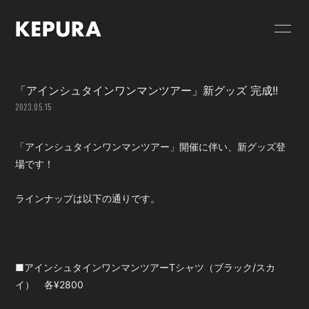
HOME
NEWS
「アインシュタインワンマンツアー」新グッズ 完成!!
SCHEDULE
GOODS
2023.05.15
VIDEO
RELEASE
「アインシュタインワンマンツアー」開催に伴い、新グッズ登
PROFILE
CONTACT
場です！
FC限定 PHOTO
FC限定 MOVIE
ラインナップは以下の通りです。
FC限定 RADIO
FC限定ブログ
FC限定 Q&A
■アインシュタインワンマンツアーTシャツ（ブラック/スカ
イ） 各¥2800