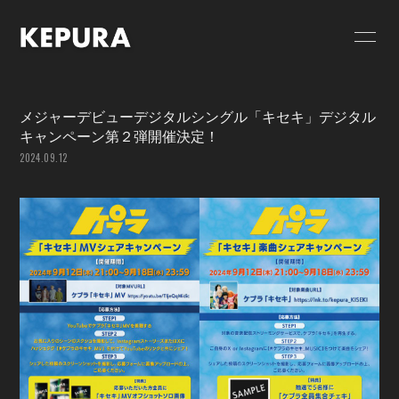
HOME
NEWS
メジャーデビューデジタルシングル「キセキ」デジタル
SCHEDULE
GOODS
キャンペーン第２弾開催決定！
2024.09.12
VIDEO
RELEASE
PROFILE
CONTACT
FC限定 PHOTO
FC限定 MOVIE
FC限定 RADIO
FC限定ブログ
FC限定 Q&A