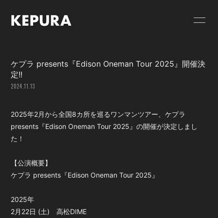
HOME
NEWS
ケプラ presents『Edison Oneman Tour 2025』開催決
SCHEDULE
GOODS
定!!
2024.11.13
VIDEO
RELEASE
PROFILE
CONTACT
2025年2月から全国8カ所を巡るワンマンツアー、ケプラ
presents『Edison Oneman Tour 2025』の開催が決定しまし
FC限定 PHOTO
FC限定 MOVIE
た！
FC限定 RADIO
FC限定ブログ
【公演概要】
ケプラ presents『Edison Oneman Tour 2025』
FC限定 Q&A
2025年
2月22日 (土) 高松DIME