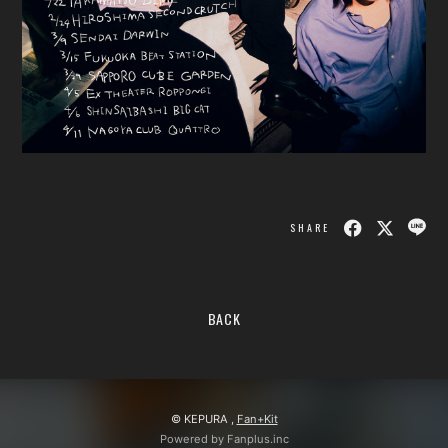
SHARE
BACK
© KEPURA ,
Fan+Kit
Powered by Fanplus.inc