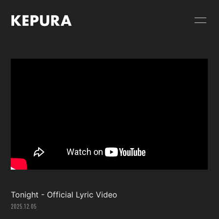
HOME
NEWS
SCHEDULE
GOODS
VIDEO
RELEASE
PROFILE
CONTACT
FC限定 PHOTO
FC限定 MOVIE
FC限定 RADIO
FC限定ブログ
FC限定 Q&A
Tonight - Official Lyric Video
2025.12.05