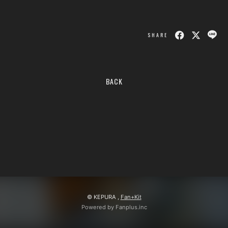
会員登録
ログイン
SHARE
BACK
© KEPURA ,
Fan+Kit
Powered by Fanplus.inc