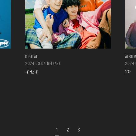
DIGITAL
ALBU
2024.09.04 RELEASE
2024.
キセキ
20
1
2
3