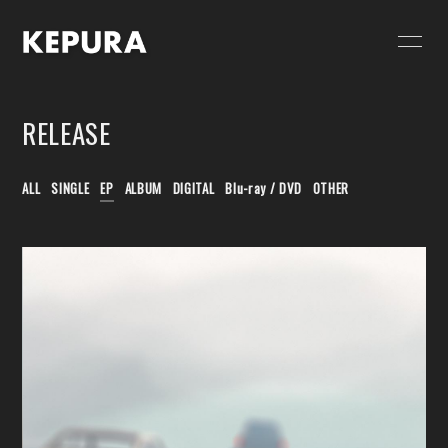
HOME
NEWS
RELEASE
SCHEDULE
GOODS
VIDEO
RELEASE
ALL
SINGLE
EP
ALBUM
DIGITAL
Blu-ray / DVD
OTHER
PROFILE
CONTACT
FC限定 PHOTO
FC限定 MOVIE
FC限定 RADIO
FC限定ブログ
FC限定 Q&A