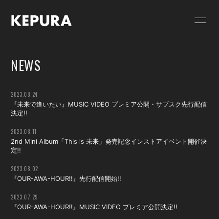
HOME
NEWS
NEWS
SCHEDULE
GOODS
VIDEO
RELEASE
2023.08.24
『未来で逢いたい』MUSIC VIDEO プレミア公開・サブスク先行配信
PROFILE
CONTACT
決定!!
2023.08.11
FC限定 PHOTO
FC限定 MOVIE
2nd Mini Album「This is 未来」発売記念インストアイベント開催決
定!!
FC限定 RADIO
FC限定ブログ
2023.08.02
『OUR-AWA-HOUR!!』先行配信開始!!
FC限定 Q&A
2023.07.29
『OUR-AWA-HOUR!!』MUSIC VIDEO プレミア公開決定!!